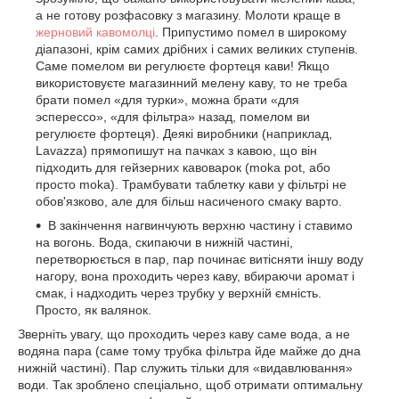
а не готову розфасовку з магазину. Молоти краще в
жерновий кавомолці
. Припустимо помел в широкому
діапазоні, крім самих дрібних і самих великих ступенів.
Саме помелом ви регулюєте фортеця кави! Якщо
використовуєте магазинний мелену каву, то не треба
брати помел «для турки», можна брати «для
эсперессо», «для фільтра» назад, помелом ви
регулюєте фортеця). Деякі виробники (наприклад,
Lavazza) прямопишут на пачках з кавою, що він
підходить для гейзерних кавоварок (moka pot, або
просто moka). Трамбувати таблетку кави у фільтрі не
обов'язково, але для більш насиченого смаку варто.
В закінчення нагвинчують верхню частину і ставимо
на вогонь. Вода, скипаючи в нижній частині,
перетворюється в пар, пар починає витісняти іншу воду
нагору, вона проходить через каву, вбираючи аромат і
смак, і надходить через трубку у верхній ємність.
Просто, як валянок.
Зверніть увагу, що проходить через каву саме вода, а не
водяна пара (саме тому трубка фільтра йде майже до дна
нижній частині). Пар служить тільки для «видавлювання»
води. Так зроблено спеціально, щоб отримати оптимальну