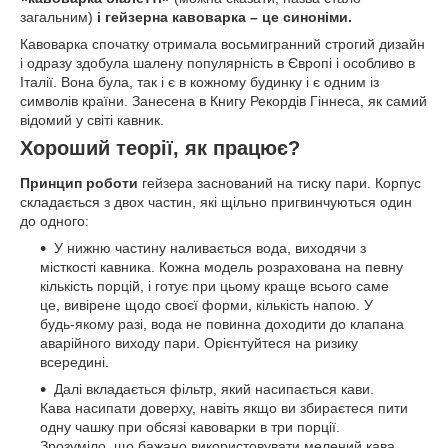
загальним)
і гейзерна кавоварка – це синоніми.
Кавоварка спочатку отримала восьмигранний строгий дизайн
і одразу здобула шалену популярність в Європі і особливо в
Італії. Вона була, так і є в кожному будинку і є одним із
символів країни. Занесена в Книгу Рекордів Гіннеса, як самий
відомий у світі кавник.
Хороший теорії, як працює?
Принцип роботи
гейзера заснований на тиску пари. Корпус
складається з двох частин, які щільно пригвинчуються один
до одного:
У нижню частину наливається вода, виходячи з
місткості кавника. Кожна модель розрахована на певну
кількість порцій, і готує при цьому краще всього саме
це, вивірене щодо своєї форми, кількість напою. У
будь-якому разі, вода не повинна доходити до клапана
аварійного виходу пари. Орієнтуйтеся на ризику
всередині.
Далі вкладається фільтр, який насипається кави.
Кава насипати доверху, навіть якщо ви збираєтеся пити
одну чашку при обсязі кавоварки в три порції.
Зрозуміло, що бажано використовувати мелений кава,