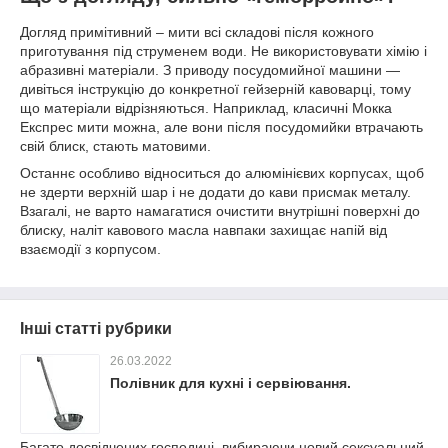
Догляд примітивний – мити всі складові після кожного
приготування під струменем води. Не використовувати хімію і
абразивні матеріали. З приводу посудомийної машини —
дивіться інструкцію до конкретної гейзерній кавоварці, тому
що матеріали відрізняються. Наприклад, класичні Мокка
Експрес мити можна, але вони після посудомийки втрачають
свій блиск, стають матовими.
Останнє особливо відноситься до алюмінієвих корпусах, щоб
не здерти верхній шар і не додати до кави присмак металу.
Взагалі, не варто намагатися очистити внутрішні поверхні до
блиску, наліт кавового масла навпаки захищає напій від
взаємодії з корпусом.
Інші статті рубрики
26.03.2022
Полівник для кухні і сервіювання.
Багато досвідчених господині, вибираючи новий сексуальний