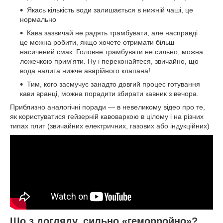
Якась кількість води залишається в нижній чаші, це
нормально
Кава зазвичай не радять трамбувати, але насправді
це можна робити, якщо хочете отримати більш
насичений смак. Головне трамбувати не сильно, можна
ложечкою прим'яти. Ну і переконайтеся, звичайно, що
вода налита нижче аварійного клапана!
Тим, кого засмучує занадто довгий процес готування
кави вранці, можна порадити збирати кавник з вечора.
Приблизно аналогічні поради — в невеликому відео про те,
як користуватися гейзерній кавоваркою в цілому і на різних
типах плит (звичайних електричних, газових або індукційних)
Що з догляду, сильно «геморройно»?