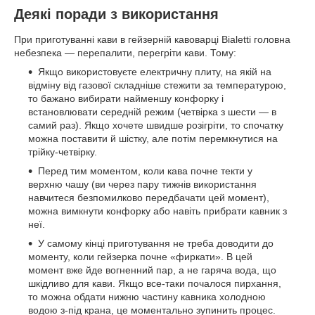
Деякі поради з використання
При приготуванні кави в гейзерній кавоварці Bialetti головна
небезпека — перепалити, перегріти кави. Тому:
Якщо використовуєте електричну плиту, на якій на
відміну від газової складніше стежити за температурою,
то бажано вибирати найменшу конфорку і
встановлювати середній режим (четвірка з шести — в
самий раз). Якщо хочете швидше розігріти, то спочатку
можна поставити й шістку, але потім перемкнутися на
трійку-четвірку.
Перед тим моментом, коли кава почне текти у
верхню чашу (ви через пару тижнів використання
навчитеся безпомилково передбачати цей момент),
можна вимкнути конфорку або навіть прибрати кавник з
неї.
У самому кінці приготування не треба доводити до
моменту, коли гейзерка почне «фиркати». В цей
момент вже йде вогненний пар, а не гаряча вода, що
шкідливо для кави. Якщо все-таки почалося пирхання,
то можна обдати нижню частину кавника холодною
водою з-під крана, це моментально зупинить процес.