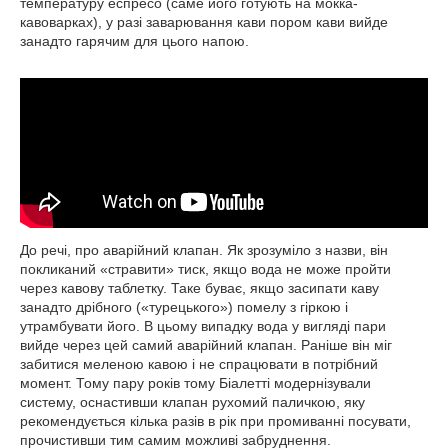
температуру еспресо (саме його готують на мокка-
кавоварках), у разі заварювання кави пором кави вийде
занадто гарячим для цього напою.
До речі, про аварійний клапан. Як зрозуміло з назви, він
покликаний «стравити» тиск, якщо вода не може пройти
через кавову таблетку. Таке буває, якщо засипати каву
занадто дрібного («турецького») помелу з гіркою і
утрамбувати його. В цьому випадку вода у вигляді пари
вийде через цей самий аварійний клапан. Раніше він міг
забитися меленою кавою і не спрацювати в потрібний
момент. Тому пару років тому Біалетті модернізували
систему, оснастивши клапан рухомий паличкою, яку
рекомендується кілька разів в рік при промиванні посувати,
прочистивши тим самим можливі забруднення.