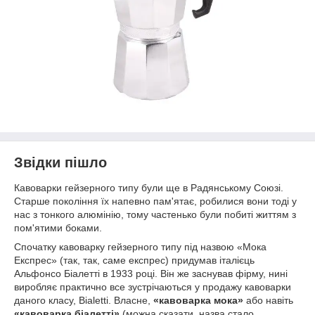
Звідки пішло
Кавоварки гейзерного типу були ще в Радянському Союзі.
Старше покоління їх напевно пам'ятає, робилися вони тоді у
нас з тонкого алюмінію, тому частенько були побиті життям з
пом'ятими боками.
Спочатку кавоварку гейзерного типу під назвою «Мока
Експрес» (так, так, саме експрес) придумав італієць
Альфонсо Біалетті в 1933 році. Він же заснував фірму, нині
виробляє практично все зустрічаються у продажу кавоварки
даного класу, Bialetti. Власне,
«кавоварка мока»
або навіть
«кавоварка біалетті»
(можна сказати, назва стало