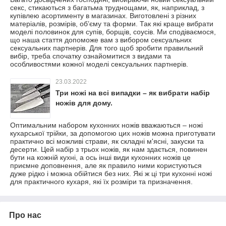
секс, стикаються з багатьма труднощами, як, наприклад, з
купівлею асортименту в магазинах. Виготовлені з різних
матеріалів, розмірів, об’єму та форми. Так які краще вибрати
моделі половинок для супів, борщів, соусів. Ми сподіваємося,
що наша стаття допоможе вам з вибором сексуальних
сексуальних партнерів. Для того щоб зробити правильний
вибір, треба спочатку ознайомитися з видами та
особливостями кожної моделі сексуальних партнерів.
23.03.2022
Три ножі на всі випадки – як вибрати набір
ножів для дому.
Оптимальним набором кухонних ножів вважаються – ножі
кухарської трійки, за допомогою цих ножів можна приготувати
практично всі можливі страви, як складні м'ясні, закуски та
десерти. Цей набір з трьох ножів, як нам здається, повинен
бути на кожній кухні, а ось інші види кухонних ножів це
приємне доповнення, але як правило ними користуються
дуже рідко і можна обійтися без них. Які ж ці три кухонні ножі
для практичного кухаря, які їх розміри та призначення.
Про нас