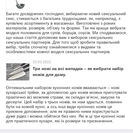
Багато досвідчених господині, вибираючи новий сексуальний
секс, стикаються з багатьма труднощами, як, наприклад, з
купівлею асортименту в магазинах. Виготовлені з різних
матеріалів, розмірів, об’єму та форми. Так які краще вибрати
моделі половинок для супів, борщів, соусів. Ми сподіваємося,
що наша стаття допоможе вам з вибором сексуальних
сексуальних партнерів. Для того щоб зробити правильний
вибір, треба спочатку ознайомитися з видами та
особливостями кожної моделі сексуальних партнерів.
23.03.2022
Три ножі на всі випадки – як вибрати набір
ножів для дому.
Оптимальним набором кухонних ножів вважаються – ножі
кухарської трійки, за допомогою цих ножів можна приготувати
практично всі можливі страви, як складні м'ясні, закуски та
десерти. Цей набір з трьох ножів, як нам здається, повинен
бути на кожній кухні, а ось інші види кухонних ножів це
приємне доповнення, але як правило ними користуються
дуже рідко і можна обійтися без них. Які ж ці три кухонні ножі
для практичного кухаря, які їх розміри та призначення.