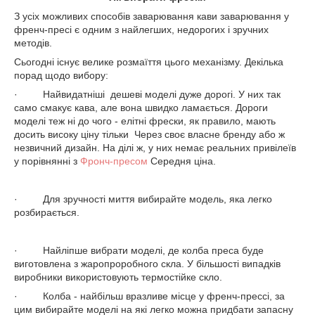
З усіх можливих способів заварювання кави заварювання у
френч-пресі є одним з найлегших, недорогих і зручних
методів.
Сьогодні існує велике розмаїття цього механізму. Декілька
порад щодо вибору:
· Найвидатніші дешеві моделі дуже дорогі. У них так
само смакує кава, але вона швидко ламається. Дороги
моделі теж ні до чого - елітні фрески, як правило, мають
досить високу ціну тільки Через своє власне бренду або ж
незвичний дизайн. На ділі ж, у них немає реальних привілеїв
у порівнянні з
Фронч-пресом
Середня ціна.
· Для зручності миття вибирайте модель, яка легко
розбирається.
· Найліпше вибрати моделі, де колба преса буде
виготовлена з жаропроробного скла. У більшості випадків
виробники використовують термостійке скло.
· Колба - найбільш вразливе місце у френч-прессі, за
цим вибирайте моделі на які легко можна придбати запасну