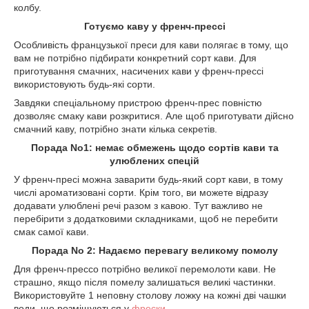
колбу.
Готуємо каву у френч-прессі
Особливість французької преси для кави полягає в тому, що
вам не потрібно підбирати конкретний сорт кави. Для
приготування смачних, насичених кави у френч-прессі
використовують будь-які сорти.
Завдяки спеціальному пристрою френч-прес повністю
дозволяє смаку кави розкритися. Але щоб приготувати дійсно
смачний каву, потрібно знати кілька секретів.
Порада No1: немає обмежень щодо сортів кави та
улюблених спецій
У френч-пресі можна заварити будь-який сорт кави, в тому
числі ароматизовані сорти. Крім того, ви можете відразу
додавати улюблені речі разом з кавою. Тут важливо не
перебірити з додатковими складниками, щоб не перебити
смак самої кави.
Порада No 2: Надаємо перевагу великому помолу
Для френч-прессо потрібно великої перемолоти кави. Не
страшно, якщо після помелу залишаться великі частинки.
Використовуйте 1 неповну столову ложку на кожні дві чашки
води, що розміщуються у
фрески
.