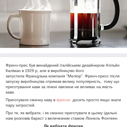
Френч-прес був винайдений італійським дизайнером Атільйо
Каліман в 1929 р, але в виробництво його
запустила Французька компанія "Меліор". Френч-пресс після
запуску виробництва отримав велику популярність, тому що
приготування кави за лічені хвилини не впливає на якість
кави.
Приготувати смачну каву в
фрески
досить просто якщо знати
пару хитростей.
Про те, як вибрати, і як смачно приготувати в цьому їдальні
нам розповів барист з величезним стажом Ліонель Фонтеен.
Як вибрати фрески