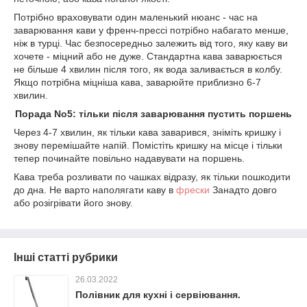
Потрібно враховувати один маленький нюанс - час на
заварювання кави у френч-прессі потрібно набагато менше,
ніж в турці. Час безпосередньо залежить від того, яку каву ви
хочете - міцний або не дуже. Стандартна кава заварюється
не більше 4 хвилин після того, як вода заливається в колбу.
Якщо потрібна міцніша кава, заварюйте приблизно 6-7
хвилин.
Порада No5: тільки після заварювання пустить поршень
Через 4-7 хвилин, як тільки кава заварився, зніміть кришку і
знову перемішайте напій. Помістіть кришку на місце і тільки
тепер починайте повільно надавувати на поршень.
Кава треба розливати по чашках відразу, як тільки пошкодити
до дна. Не варто наполягати каву в
фрески
Занадто довго
або розігрівати його знову.
Інші статті рубрики
26.03.2022
Полівник для кухні і сервіювання.