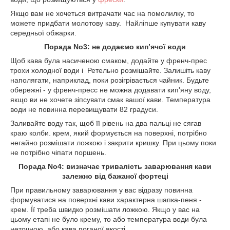
Якщо вам не хочеться витрачати час на помолилку, то
можете придбати молотову каву. Найліпше купувати каву
середньої обжарки.
Порада No3: не додаємо кип’ячої води
Щоб кава була насиченою смаком, додайте у френч-прес
трохи холодної води і Ретельно розмішайте. Залишіть каву
наполягати, наприклад, поки розігрівається чайник. Будьте
обережні - у френч-пресс не можна додавати кип'яну воду,
якщо ви не хочете зіпсувати смак вашої кави. Температура
води не повинна перевищувати 82 градуси.
Заливайте воду так, щоб її рівень на два пальці не сягав
краю колби. крем, який формується на поверхні, потрібно
негайно розмішати ложкою і закрити кришку. При цьому поки
не потрібно чіпати поршень.
Порада No4: визначає тривалість заварювання кави
залежно від бажаної фортеці
При правильному заварювання у вас відразу повинна
формуватися на поверхні кави характерна шапка-пеня -
крем. Її треба швидко розмішати ложкою. Якщо у вас на
цьому етапі не було крему, то або температура води була
неточною, або кава поганої якості.