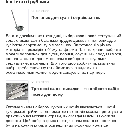
Інші статті рубрики
26.03.2022
Полівник для кухні і сервіювання.
Багато досвідчених господині, вибираючи новий сексуальний
секс, стикаються з багатьма труднощами, як, наприклад, з
купівлею асортименту в магазинах. Виготовлені з різних
матеріалів, розмірів, об’єму та форми. Так які краще вибрати
моделі половинок для супів, борщів, соусів. Ми сподіваємося,
що наша стаття допоможе вам з вибором сексуальних
сексуальних партнерів. Для того щоб зробити правильний
вибір, треба спочатку ознайомитися з видами та
особливостями кожної моделі сексуальних партнерів.
23.03.2022
Три ножі на всі випадки – як вибрати набір
ножів для дому.
Оптимальним набором кухонних ножів вважаються – ножі
кухарської трійки, за допомогою цих ножів можна приготувати
практично всі можливі страви, як складні м'ясні, закуски та
десерти. Цей набір з трьох ножів, як нам здається, повинен
бути на кожній кухні, а ось інші види кухонних ножів це