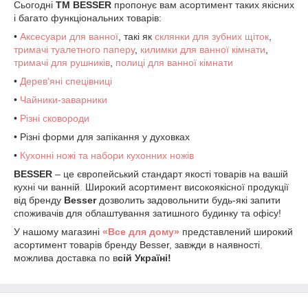
Сьогодні
ТМ BESSER
пропонує вам асортимент таких якісних
і багато функціональних товарів:
•
Аксесуари для ванної
, такі як
склянки для зубних щіток
,
тримачі туалетного паперу
,
килимки для ванної кімнати
,
тримачі для рушників
,
полиці для ванної кімнати
•
Дерев'яні спецівниці
•
Чайники-заварники
•
Різні сковороди
• Різні форми для запікання у духовках
•
Кухонні ножі та набори кухонних ножів
BESSER
– це європейський стандарт якості товарів на вашій
кухні чи ванній
.
Широкий асортимент високоякісної продукції
від бренду
Besser
дозволить задовольнити будь-які запити
споживачів для облаштування затишного будинку та офісу!
У нашому магазині
«Все для дому»
представлений широкий
асортимент товарів бренду Besser, завжди в наявності
,
можлива доставка по в
сій Україні!